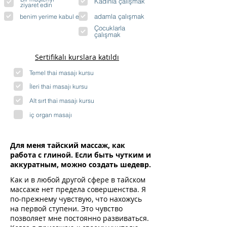
Kadınla çalışmak
ziyaret edin
adamla çalışmak
benim yerime kabul et
Çocuklarla
çalışmak
Sertifikalı kurslara katıldı
Temel thai masajı kursu
İleri thai masajı kursu
Alt sırt thai masajı kursu
iç organ masajı
Для меня тайский массаж, как
работа с глиной. Если быть чутким и
аккуратным, можно создать шедевр.
Как и в любой другой сфере в тайском
массаже нет предела совершенства. Я
по-прежнему чувствую, что нахожусь
на первой ступени. Это чувство
позволяет мне постоянно развиваться.