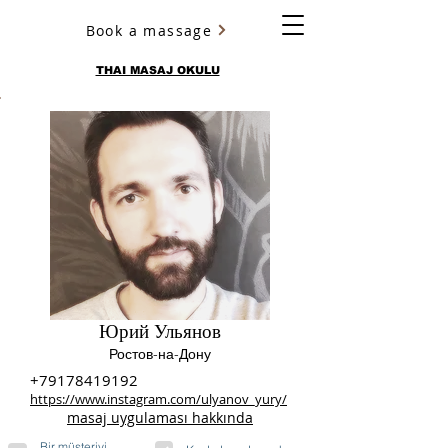
Book a massage
YURY ULYANOV
THAI MASAJ OKULU
Юрий Ульянов
Ростов-на-Дону
+79178419192
https://www.instagram.com/ulyanov_yury/
masaj uygulaması hakkında
Bir müşteriyi