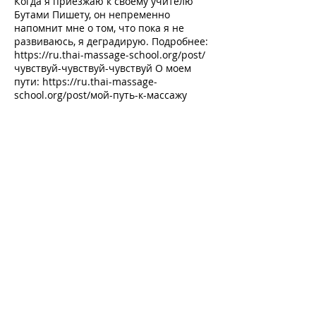
Когда я приезжаю к своему учителю
Бутами Пишету, он непременно
напомнит мне о том, что пока я не
развиваюсь, я деградирую. Подробнее:
https://ru.thai-massage-school.org/post/
чувствуй-чувствуй-чувствуй О моем
пути:
https://ru.thai-massage-
school.org/post/
мой-путь-к-массажу
Konum
Россия
Ростов-на-Дону