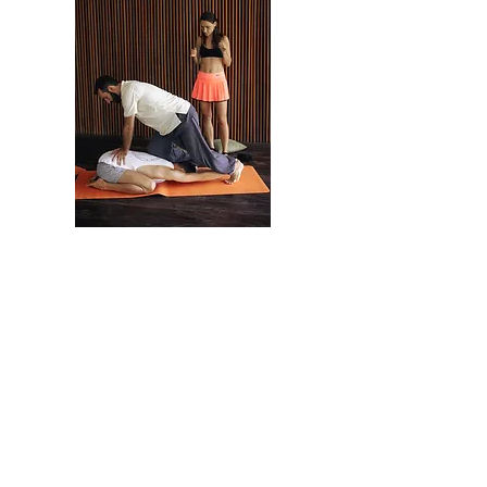
Çalıştay sonucunda:
Chang Mei Okulu'nun kuzey tarzı Tay masajı
tekniklerini öğrenin.
Seans sırasında kendinizi nasıl
rahatlatacağınızı ve doğru nefes alacağınızı
öğreneceksiniz.
Kendini iyileştirme tekniklerini öğrenin.
Zahmetsizce masaj yapmayı öğrenin.
Negatiflere karşı korunma yöntemlerinde