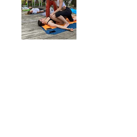
Kurs kimler için
uygundur:
Manuel teknikleri genişletmek için klasik masaj
terapistleri ve vücut terapistleri.
Vücutlarını daha iyi anlamak ve öğrencilere
kaliteli yardım sağlamak için yoga ve diğer
bedensel uygulamalar öğretmenleri.
Evli çiftlerde duyarlılık, anlayış geliştirmek ve
aile bağlarını güçlendirmek.
Yeni başlayanlar ve kendini geliştiren, masajla
kendini ve dünyayı tanımak isteyen herkes.