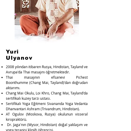
Yuri
Ulyanov
2008 yılından itibaren Rusya, Hindistan, Tayland ve
Avrupa'da Thai masajını öğretmektedir.
Thai masajının efsanevi Pichest
Boonthumme (Chang Mai, Tayland)'dan doğrudan
aktarımı.
Chang Mai Okulu, Loi Khro, Chang Mai, Tayland'da
sertifikalı kuzey tarzı ustası.
Sertifikalı Yoga Eğitmeni Sivananda Yoga Vedanta
Dhanvantari Ashram (Trivandrum, Hindistan).
AT Ogulov (Moskova, Rusya) okulunun visseral
kiropraktörü.
Dr. Jaga'nın (Mysor, Hindistan) doğal yaklaşım ve
yoga terapisi kliniği öğrencisi.