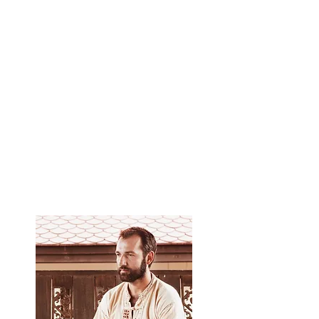
ustalaşın.
Thai masajının dayandığı yoga ilkelerini
öğrenin.
Bünyesine bağlı olarak her hasta için doğru
masaj ritmini seçmenize izin veren Ayurvedik
masaj yaklaşımını öğrenin.
Bağımsız olarak 2 saatlik bir Tay masajı
yapabilirsiniz.
Yuri Ulyanov'un okulundan bir sertifika,
öğretim araçları ve video materyalleri alın.​