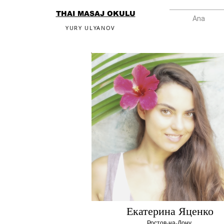
THAI MASAJ OKULU
Ana
YURY ULYANOV
Екатерина Яценко
Ростов-на-Дону