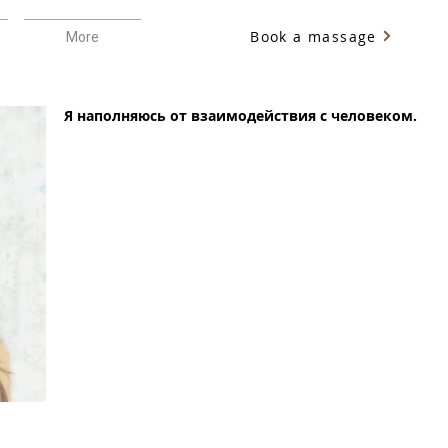
Book a massage
More
Я наполняюсь от взаимодействия с человеком.