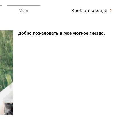
Book a massage
More
Добро пожаловать в мое уютное гнездо.