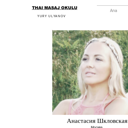
THAI MASAJ OKULU
Ana
YURY ULYANOV
Анастасия Шкловская
Москва