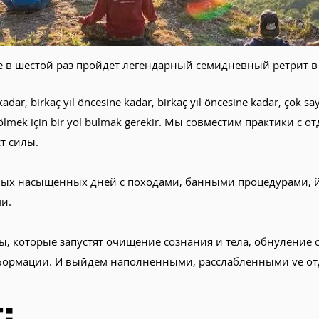
 уже в шестой раз пройдет легендарный семидневный ретрит 
adar, birkaç yıl öncesine kadar, birkaç yıl öncesine kadar, çok sa
ve ölmek için bir yol bulmak gerekir. Мы совместим практики с
т силы.
ых насыщенных дней с походами, банными процедурами, й
ми.
, которые запустят очищение сознания и тела, обнуление 
формации. И выйдем наполненными, расслабленными ve о
: