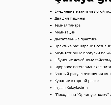
Ежедневные занятия йогой п
Два дня тишины
Темная тантра
Медитации
Дыхательные практики
Практика расширения сознан
Медитативные прогулки по ж
Обучение лечебному тайскому
Здоровое вегетарианское пит
Банный ритуал очищения пят
Купание в горной речке
İnşaatı Kolaylaştırın
"Походы на "Орлиную полку" 