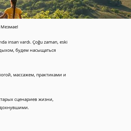
в Мезмае!
yıda insan vardı. Çoğu zaman, eski
 отдыхом, будем насыщаться
огой, массажем, практиками и
старых сценариев жизни,
тдохнувшими.