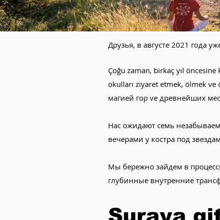
​Друзья, в августе 2021 года
Çoğu zaman, birkaç yıl öncesine k
okulları ziyaret etmek, ölmek 
магией гор ve древнейших мес
Нас ожидают семь незабываем
вечерами у костра под звезда
Мы бережно зайдем в процессы
глубинные внутренние транс
Şuraya git