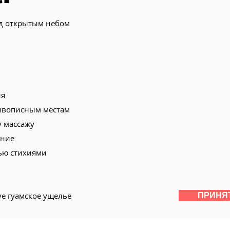
од открытым небом
ия
ивописным местам
 массажу
ание
ью стихиями
ve гуамское ущелье
ПРИНЯ