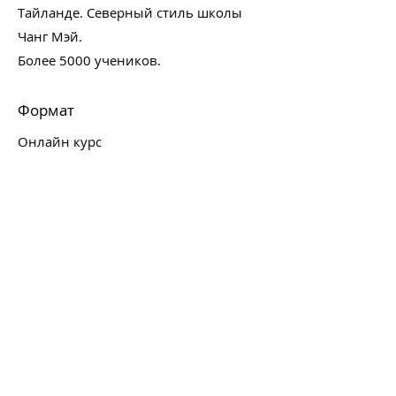
Тайланде. Северный стиль школы
Чанг Мэй.
Более 5000 учеников.
Формат
Онлайн курс
5 записей эфиров, 26 подробных
видеоуроков, чат с поддержкой и
обратной связью.
Стоимость
15 000 руб.
Сертификация
Участники курса смогут получить