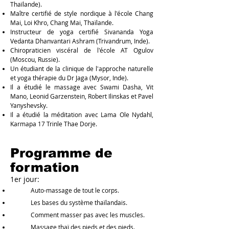
Thaïlande).
Maître certifié de style nordique à l'école Chang
Mai, Loi Khro, Chang Mai, Thaïlande.
Instructeur de yoga certifié Sivananda Yoga
Vedanta Dhanvantari Ashram (Trivandrum, Inde).
Chiropraticien viscéral de l'école AT Ogulov
(Moscou, Russie).
Un étudiant de la clinique de l'approche naturelle
et yoga thérapie du Dr Jaga (Mysor, Inde).
Il a étudié le massage avec Swami Dasha, Vit
Mano, Leonid Garzenstein, Robert Ilinskas et Pavel
Yanyshevsky.
Il a étudié la méditation avec Lama Ole Nydahl,
Karmapa 17 Trinle Thae Dorje.
Programme de
formation
1er jour:
Auto-massage de tout le corps.
Les bases du système thaïlandais.
Comment masser pas avec les muscles.
Massage thaï des pieds et des pieds.