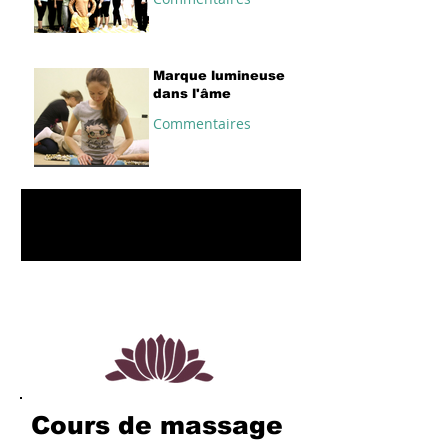
Marque lumineuse
dans l'âme
Commentaires
1
/
2
Cours de massage