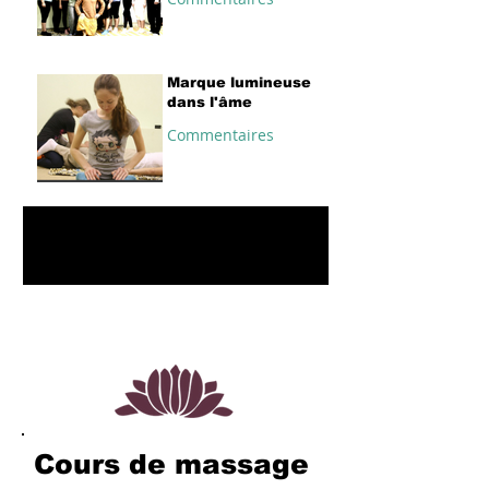
Marque lumineuse
dans l'âme
Commentaires
1
/
2
Cours de massage