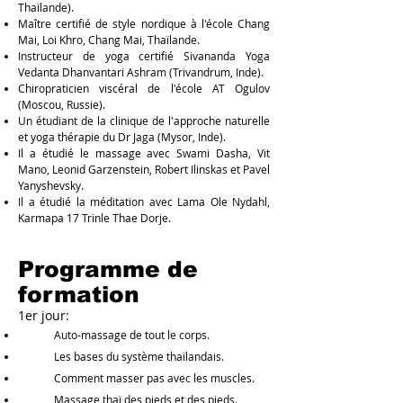
Thaïlande).
Maître certifié de style nordique à l'école Chang
Mai, Loi Khro, Chang Mai, Thaïlande.
Instructeur de yoga certifié Sivananda Yoga
Vedanta Dhanvantari Ashram (Trivandrum, Inde).
Chiropraticien viscéral de l'école AT Ogulov
(Moscou, Russie).
Un étudiant de la clinique de l'approche naturelle
et yoga thérapie du Dr Jaga (Mysor, Inde).
Il a étudié le massage avec Swami Dasha, Vit
Mano, Leonid Garzenstein, Robert Ilinskas et Pavel
Yanyshevsky.
Il a étudié la méditation avec Lama Ole Nydahl,
Karmapa 17 Trinle Thae Dorje.
Programme de
formation
1er jour:
Auto-massage de tout le corps.
Les bases du système thaïlandais.
Comment masser pas avec les muscles.
Massage thaï des pieds et des pieds.