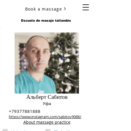
Book a massage
YURY ULYANOV
Escuela de masaje tailandés
Альберт Сабитов
Уфа
+79377881888
https://www.instagram.com/sabitov9086/
About massage practice