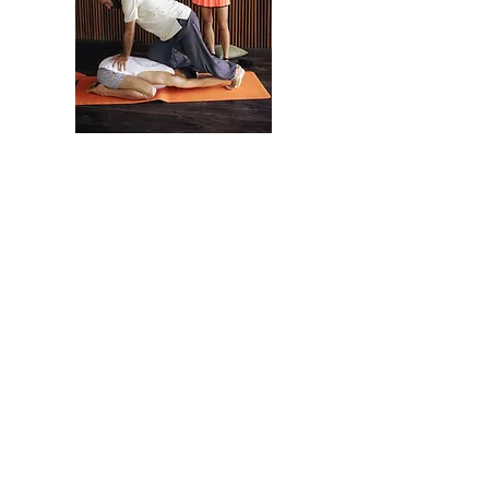
Como resultado del
taller:
Aprende las técnicas del masaje tailandés al
estilo norteño de la escuela Chang Mei.
Aprenderá a relajarse y respirar
correctamente durante una sesión.
Aprende técnicas de autocuración.
Aprende a masajear sin esfuerzo.
Domina los métodos de protección contra lo
negativo.
Aprende los principios del yoga en los que se
basa el masaje tailandés.