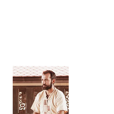
Aprenda el enfoque ayurvédico del masaje,
que le permite elegir el ritmo de masaje
adecuado para cada paciente, según su
constitución.
Puede realizar de forma independiente un
masaje tailandés de 2 horas.
Obtenga un certificado de la escuela de Yuri
Ulyanov, material didáctico y videos.