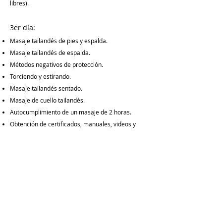
libres).
3er día:
Masaje tailandés de pies y espalda.
Masaje tailandés de espalda.
Métodos negativos de protección.
Torciendo y estirando.
Masaje tailandés sentado.
Masaje de cuello tailandés.
Autocumplimiento de un masaje de 2 horas.
Obtención de certificados, manuales, videos y
otros materiales.
¡Solicite con anticipación! El número de
participantes es limitado.