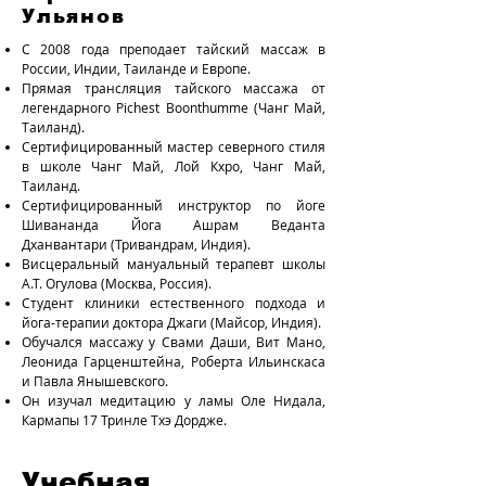
Ульянов
С 2008 года преподает тайский массаж в
России, Индии, Таиланде и Европе.
Прямая трансляция тайского массажа от
легендарного Pichest Boonthumme (Чанг Май,
Таиланд).
Сертифицированный мастер северного стиля
в школе Чанг Май, Лой Кхро, Чанг Май,
Таиланд.
Сертифицированный инструктор по йоге
Шивананда Йога Ашрам Веданта
Дханвантари (Тривандрам, Индия).
Висцеральный мануальный терапевт школы
А.Т. Огулова (Москва, Россия).
Студент клиники естественного подхода и
йога-терапии доктора Джаги (Майсор, Индия).
Обучался массажу у Свами Даши, Вит Мано,
Леонида Гарценштейна, Роберта Ильинскаса
и Павла Янышевского.
Он изучал медитацию у ламы Оле Нидала,
Кармапы 17 Тринле Тхэ Дордже.
Учебная