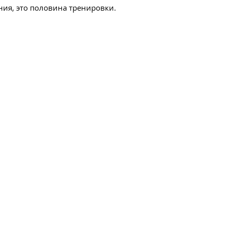
ния, это половина тренировки.
ара:
 стиля школы Чанг Мэй.
ышать во время сеанса.
 тайский массаж.
оторый позволяет выбрать
нта в зависимости от его