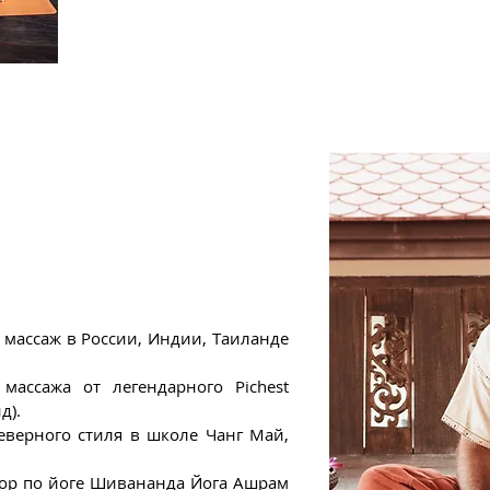
Вы можете самостоятельно выполнить 2-х ча
Получите аттестат из школы Юрия Ульянова,
видеоматериалы.
 массаж в России, Индии, Таиланде
массажа от легендарного Pichest
д).
верного стиля в школе Чанг Май,
ор по йоге Шивананда Йога Ашрам