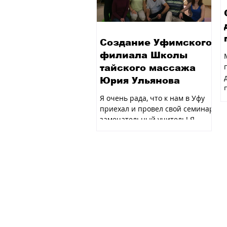
Создание Уфимского
филиала Школы
тайского массажа
Юрия Ульянова
Я очень рада, что к нам в Уфу
приехал и провел свой семинар
замечательный учитель! Я
счастлива, что пришли на
семинар развивающиеся,...