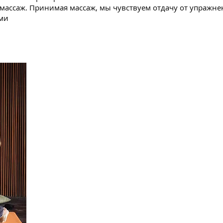
 массаж. Принимая массаж, мы чувствуем отдачу от упражне
ми
По итогам семин
Изучите техники тайского массажа северного
Вы узнаете, как расслабиться и правильно д
Изучите методы самоисцеления.
Научитесь массировать без особых усилий.
Освойте методы защиты от негатива.
Изучите принципы йоги, на которых основан
Изучите аюрведический подход к массажу, к
правильный ритм массажа для каждого пацие
конституции.