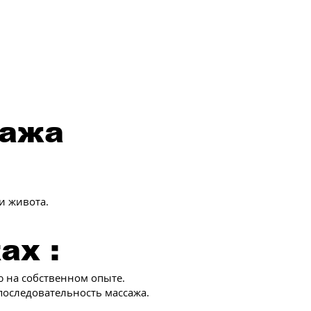
сажа
и живота.
ах :
ю на собственном опыте.
последовательность массажа.