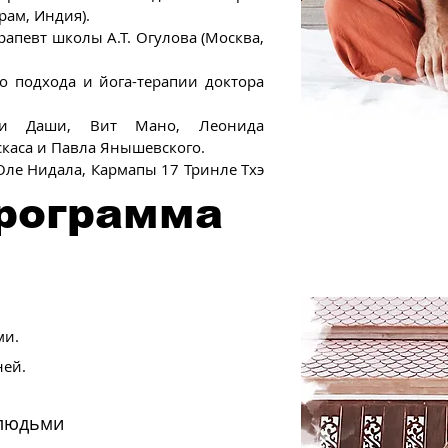
рам, Индия).
певт школы А.Т. Огулова (Москва,
о подхода и йога-терапии доктора
ми Даши, Вит Мано, Леонида
каса и Павла Янышевского.
ле Нидала, Кармапы 17 Тринле Тхэ
программа
ми.
ней.
 людьми