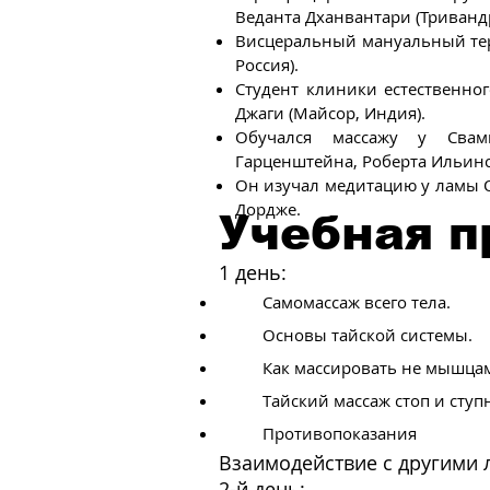
Веданта Дханвантари (Триванд
Висцеральный мануальный тера
Россия).
Студент клиники естественног
Джаги (Майсор, Индия).
Обучался массажу у Сва
Гарценштейна, Роберта Ильинс
Он изучал медитацию у ламы О
Дордже.
Учебная 
1 день:
Самомассаж всего тела.
Основы тайской системы.
Как массировать не мышца
Тайский массаж стоп и ступ
Противопоказания
Взаимодействие с другими
2-й день: