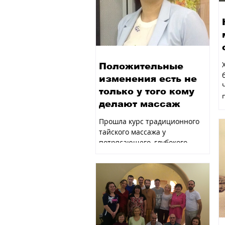
Положительные
изменения есть не
только у того кому
делают массаж
Прошла курс традиционного
тайского массажа у
потрясающего, глубокого,
необычного и очень
интересного Учителя Юрия
Ульянова. Его объемный...