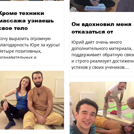
Кроме техники
массажа узнаешь
Он вдохновил меня
свое тело
отказаться от
Хочу выразить огромную
Юрий даёт очень много
благодарность Юре за курсы!
дополнительного материала,
Четыре позитивных,
поддерживает обратную связ
познавательных и
и строго реализует достижен
незабываемых дня! Кроме
успехов у своих учеников....
техники массажа узнаешь...