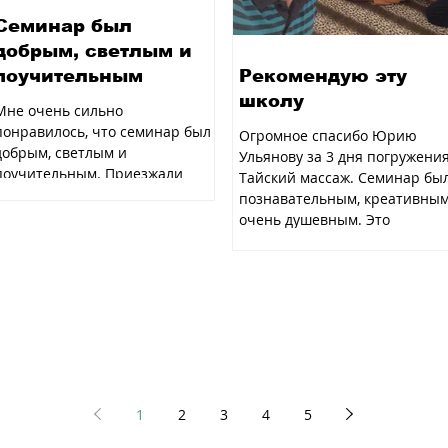
Семинар был
добрым, светлым и
поучительным
Рекомендую эту
школу
Мне очень сильно
понравилось, что семинар был
Огромное спасибо Юрию
добрым, светлым и
Ульянову за 3 дня погружения
поучительным. Приезжали
Тайский массаж. Семинар бы
интересные люди с которыми
познавательным, креативным
было интересно...
очень душевным. Это
большая...
1
2
3
4
5