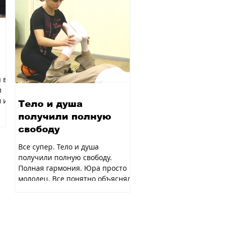
 в
л
 и
Тело и душа
получили полную
свободу
Все супер. Тело и душа
получили полную свободу.
Полная гармония. Юра просто
молодец. Все понятно объяснял,
с ним было очень легко. Асоль...