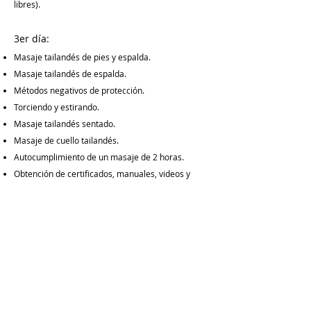
libres).
3er día:
Masaje tailandés de pies y espalda.
Masaje tailandés de espalda.
Métodos negativos de protección.
Torciendo y estirando.
Masaje tailandés sentado.
Masaje de cuello tailandés.
Autocumplimiento de un masaje de 2 horas.
Obtención de certificados, manuales, videos y
otros materiales.
¡Solicite con anticipación! El número de
participantes es limitado.