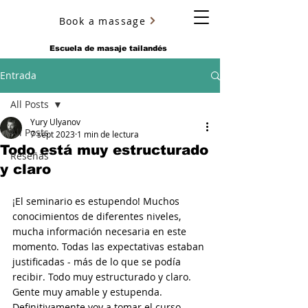
Book a massage
YURY ULYANOV
Escuela de masaje tailandés
Entrada
All Posts
Yury Ulyanov
All Posts
7 sept 2023
1 min de lectura
Todo está muy estructurado
Reseñas
y claro
¡El seminario es estupendo! Muchos 
conocimientos de diferentes niveles, 
mucha información necesaria en este 
momento. Todas las expectativas estaban 
justificadas - más de lo que se podía 
recibir. Todo muy estructurado y claro. 
Gente muy amable y estupenda. 
Definitivamente voy a tomar el curso 