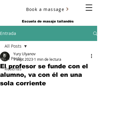
Book a massage
YURY ULYANOV
Escuela de masaje tailandés
Entrada
All Posts
Yury Ulyanov
All Posts
7 sept 2023
1 min de lectura
El profesor se funde con el
Reseñas
alumno, va con él en una
sola corriente