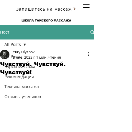
Запишитесь на массаж
ЮРИЯ УЛЬЯНОВА
ШКОЛА ТАЙСКОГО МАССАЖА
Пост
All Posts
Yury Ulyanov
All Posts
3 янв. 2023 г.
1 мин. чтения
Чувствуй. Чувствуй.
Курсы массажа
Чувствуй!
Рекомендации
Техника массажа
Отзывы учеников