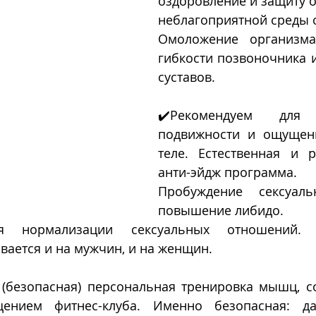
оздоровление и защиту о
неблагоприятной среды 
Омоложение организма
гибкости позвоночника и
суставов.
✔️Рекомендуем для а
подвижности и ощущени
теле. Естественная и ре
анти-эйдж программа.
Пробуждение сексуальн
повышение либидо.
я нормализации сексуальных отношений. Б
вается и на мужчин, и на женщин.
 (безопасная) персональная тренировка мышц, со
ением фитнес-клуба. Именно безопасная: да