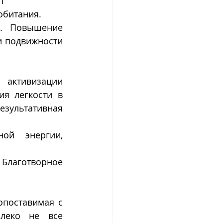
т 
обитания.
. Повышение 
 подвижности 
ктивизации 
я легкости в 
зультативная 
ой энергии, 
лаготворное 
поставимая с 
леко не все 