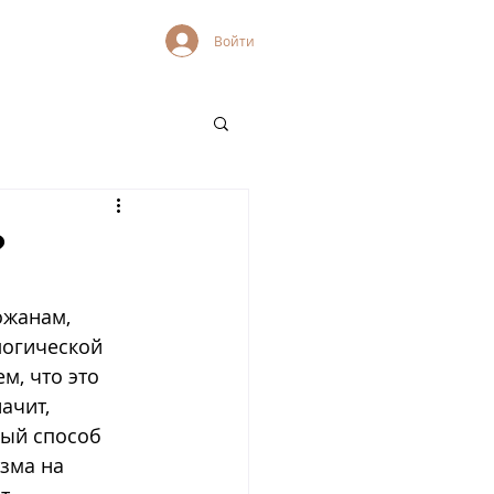
Войти
?
ожанам, 
логической 
м, что это 
ачит, 
ый способ 
зма на 