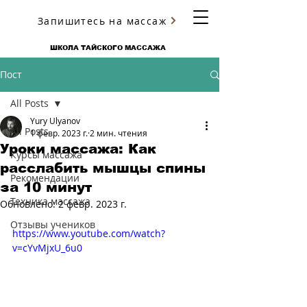
Запишитесь на массаж
ЮРИЯ УЛЬЯНОВА
ШКОЛА ТАЙСКОГО МАССАЖА
Пост
All Posts
Yury Ulyanov
All Posts
1 февр. 2023 г.
2 мин. чтения
Уроки массажа: Как
Курсы массажа
расслабить мышцы спины
Рекомендации
за 10 минут
Техника массажа
Обновлено:
2 февр. 2023 г.
Отзывы учеников
https://www.youtube.com/watch?
v=cYvMjxU_6u0