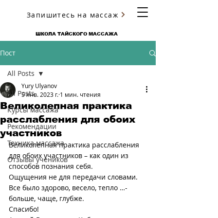
Запишитесь на массаж
ЮРИЯ УЛЬЯНОВА
ШКОЛА ТАЙСКОГО МАССАЖА
Пост
All Posts
Yury Ulyanov
All Posts
5 янв. 2023 г.
1 мин. чтения
Великолепная практика
Курсы массажа
расслабления для обоих
Рекомендации
участников
Техника массажа
Великолепная практика расслабления 
для обоих участников – как один из 
Отзывы учеников
способов познания себя. 
Ощущения не для передачи словами. 
Все было здорово, весело, тепло …-
больше, чаще, глубже. 
Спасибо!