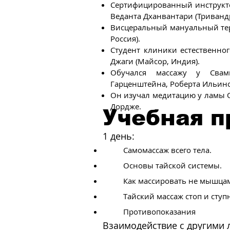
Сертифицированный инструкт
Веданта Дханвантари (Триванд
Висцеральный мануальный тера
Россия).
Студент клиники естественног
Джаги (Майсор, Индия).
Обучался массажу у Сва
Гарценштейна, Роберта Ильинс
Он изучал медитацию у ламы О
Дордже.
Учебная 
1 день:
Самомассаж всего тела.
Основы тайской системы.
Как массировать не мышца
Тайский массаж стоп и ступ
Противопоказания
Взаимодействие с другими