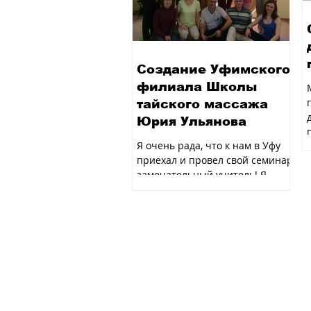
Создание Уфимского
филиала Школы
тайского массажа
Юрия Ульянова
Я очень рада, что к нам в Уфу
приехал и провел свой семинар
замечательный учитель! Я
счастлива, что пришли на
семинар развивающиеся,...