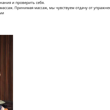
нания и проверить себя.
 массаж. Принимая массаж, мы чувствуем отдачу от упражне
ми
По итогам семин
Изучите техники тайского массажа северного
Вы узнаете, как расслабиться и правильно д
Изучите методы самоисцеления.
Научитесь массировать без особых усилий.
Освойте методы защиты от негатива.
Изучите принципы йоги, на которых основан
Изучите аюрведический подход к массажу, к
правильный ритм массажа для каждого пацие
конституции.