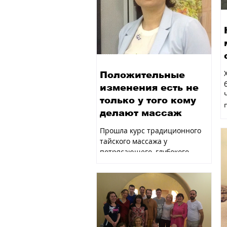
Положительные
изменения есть не
только у того кому
делают массаж
Прошла курс традиционного
тайского массажа у
потрясающего, глубокого,
необычного и очень
интересного Учителя Юрия
Ульянова. Его объемный...