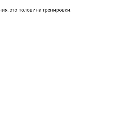
ния, это половина тренировки.
ара:
 стиля школы Чанг Мэй.
ышать во время сеанса.
 тайский массаж.
оторый позволяет выбрать
нта в зависимости от его