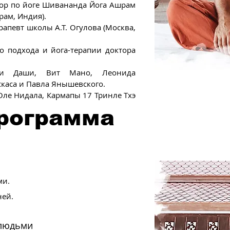
ор по йоге Шивананда Йога Ашрам
рам, Индия).
певт школы А.Т. Огулова (Москва,
о подхода и йога-терапии доктора
ми Даши, Вит Мано, Леонида
каса и Павла Янышевского.
ле Нидала, Кармапы 17 Тринле Тхэ
программа
ми.
ней.
 людьми