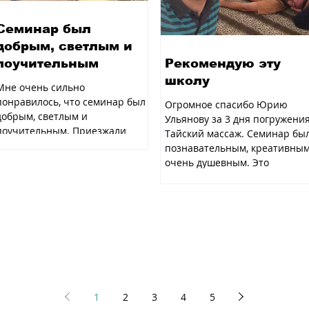
Семинар был
добрым, светлым и
поучительным
Рекомендую эту
школу
Мне очень сильно
понравилось, что семинар был
Огромное спасибо Юрию
добрым, светлым и
Ульянову за 3 дня погружения
поучительным. Приезжали
Тайский массаж. Семинар бы
интересные люди с которыми
познавательным, креативным
было интересно...
очень душевным. Это
большая...
1
2
3
4
5