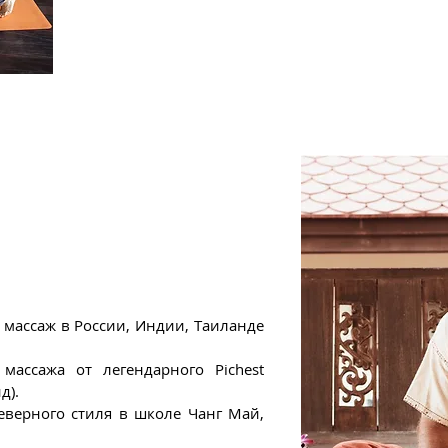
Вы можете самостоятельно выполнить 2-х ча
Получите аттестат из школы Юрия Ульянова,
видеоматериалы.
 массаж в России, Индии, Таиланде
массажа от легендарного Pichest
д).
верного стиля в школе Чанг Май,