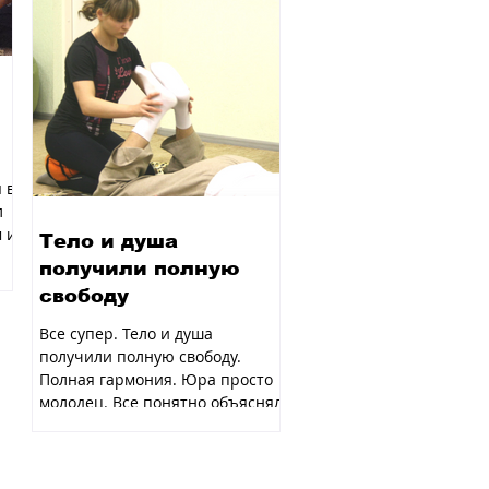
 в
л
 и
Тело и душа
получили полную
свободу
Все супер. Тело и душа
получили полную свободу.
Полная гармония. Юра просто
молодец. Все понятно объяснял,
с ним было очень легко. Асоль...