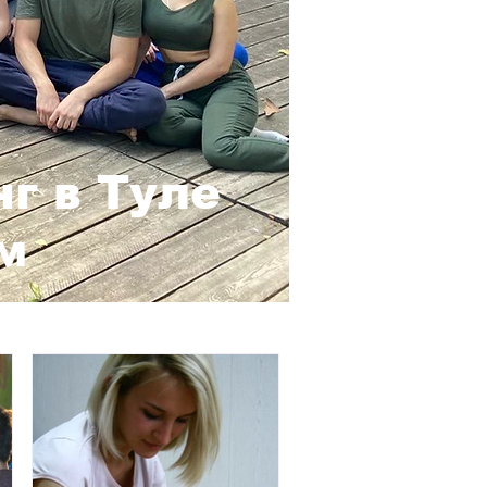
г в Туле
м