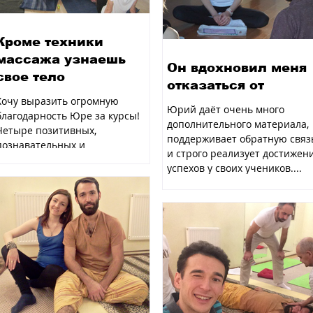
Кроме техники
массажа узнаешь
Он вдохновил меня
свое тело
отказаться от
Хочу выразить огромную
Юрий даёт очень много
благодарность Юре за курсы!
дополнительного материала,
Четыре позитивных,
поддерживает обратную связ
познавательных и
и строго реализует достижен
незабываемых дня! Кроме
успехов у своих учеников....
техники массажа узнаешь...