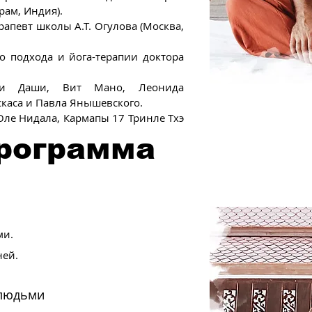
рам, Индия).
певт школы А.Т. Огулова (Москва,
о подхода и йога-терапии доктора
ми Даши, Вит Мано, Леонида
каса и Павла Янышевского.
ле Нидала, Кармапы 17 Тринле Тхэ
программа
ми.
ней.
 людьми