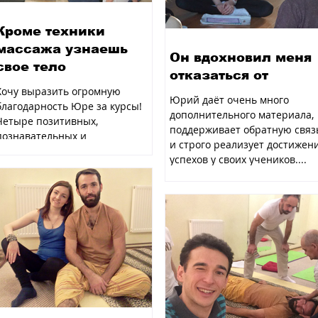
Кроме техники
массажа узнаешь
Он вдохновил меня
свое тело
отказаться от
Хочу выразить огромную
Юрий даёт очень много
благодарность Юре за курсы!
дополнительного материала,
Четыре позитивных,
поддерживает обратную связ
познавательных и
и строго реализует достижен
незабываемых дня! Кроме
успехов у своих учеников....
техники массажа узнаешь...