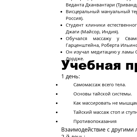
Веданта Дханвантари (Триванд
Висцеральный мануальный тера
Россия).
Студент клиники естественног
Джаги (Майсор, Индия).
Обучался массажу у Сва
Гарценштейна, Роберта Ильинс
Он изучал медитацию у ламы О
Дордже.
Учебная 
1 день:
Самомассаж всего тела.
Основы тайской системы.
Как массировать не мышца
Тайский массаж стоп и ступ
Противопоказания
Взаимодействие с другими
2-й день: