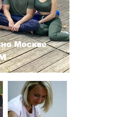
ино Москве
м