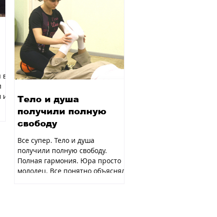
 в
л
 и
Тело и душа
получили полную
свободу
Все супер. Тело и душа
получили полную свободу.
Полная гармония. Юра просто
молодец. Все понятно объяснял,
с ним было очень легко. Асоль...