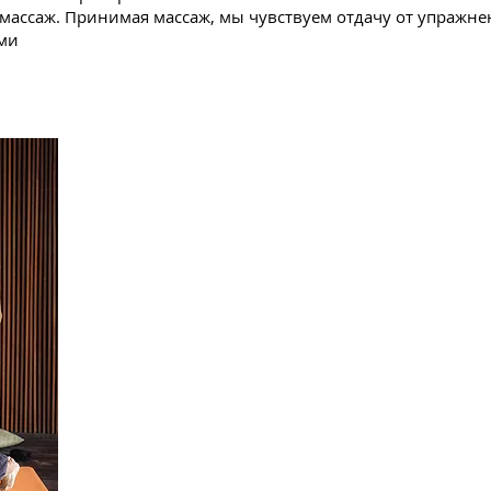
 массаж. Принимая массаж, мы чувствуем отдачу от упражне
ми
По итогам семин
Изучите техники тайского массажа северного
Вы узнаете, как расслабиться и правильно д
Изучите методы самоисцеления.
Научитесь массировать без особых усилий.
Освойте методы защиты от негатива.
Изучите принципы йоги, на которых основан
Изучите аюрведический подход к массажу, к
правильный ритм массажа для каждого пацие
конституции.