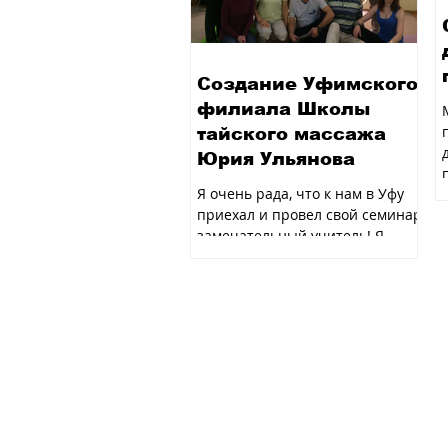
Создание Уфимского
филиала Школы
тайского массажа
Юрия Ульянова
Я очень рада, что к нам в Уфу
приехал и провел свой семинар
замечательный учитель! Я
счастлива, что пришли на
семинар развивающиеся,...