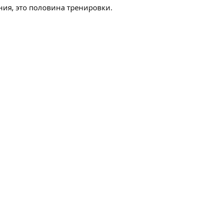
ния, это половина тренировки.
ара:
 стиля школы Чанг Мэй.
ышать во время сеанса.
 тайский массаж.
оторый позволяет выбрать
нта в зависимости от его