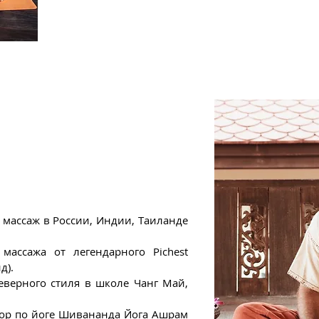
Вы можете самостоятельно выполнить 2-х ча
Получите аттестат из школы Юрия Ульянова,
видеоматериалы.
 массаж в России, Индии, Таиланде
массажа от легендарного Pichest
д).
верного стиля в школе Чанг Май,
ор по йоге Шивананда Йога Ашрам