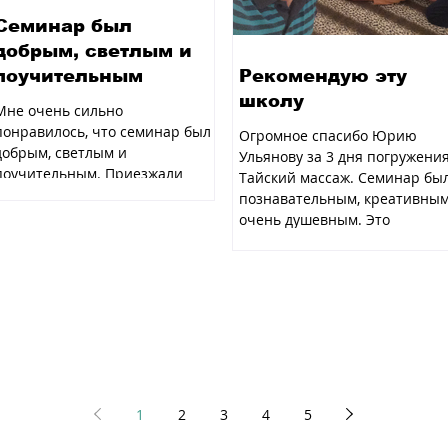
Семинар был
добрым, светлым и
поучительным
Рекомендую эту
школу
Мне очень сильно
понравилось, что семинар был
Огромное спасибо Юрию
добрым, светлым и
Ульянову за 3 дня погружения
поучительным. Приезжали
Тайский массаж. Семинар бы
интересные люди с которыми
познавательным, креативным
было интересно...
очень душевным. Это
большая...
1
2
3
4
5