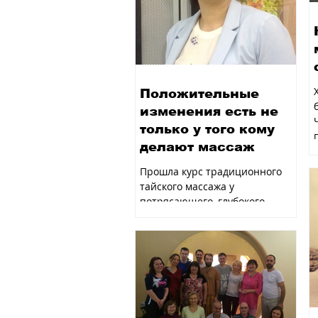
Положительные
изменения есть не
только у того кому
делают массаж
Прошла курс традиционного
тайского массажа у
потрясающего, глубокого,
необычного и очень
интересного Учителя Юрия
Ульянова. Его объемный...