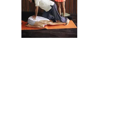
Como resultado del
taller:
Aprende las técnicas del masaje tailandés al
estilo norteño de la escuela Chang Mei.
Aprenderá a relajarse y respirar
correctamente durante una sesión.
Aprende técnicas de autocuración.
Aprende a masajear sin esfuerzo.
Domina los métodos de protección contra lo
negativo.
Aprende los principios del yoga en los que se
basa el masaje tailandés.