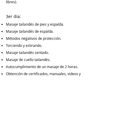
libres).
3er día:
Masaje tailandés de pies y espalda.
Masaje tailandés de espalda.
Métodos negativos de protección.
Torciendo y estirando.
Masaje tailandés sentado.
Masaje de cuello tailandés.
Autocumplimiento de un masaje de 2 horas.
Obtención de certificados, manuales, videos y
otros materiales.
¡Solicite con anticipación! El número de
participantes es limitado.