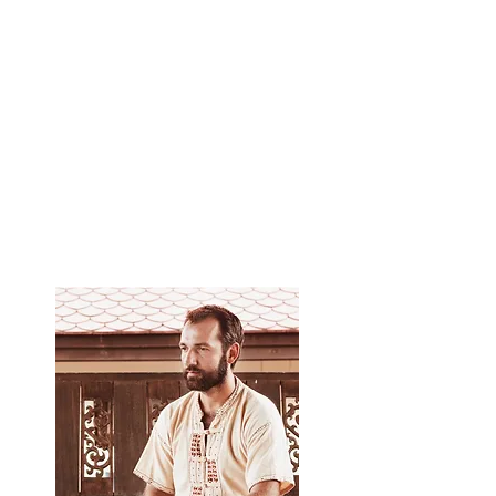
Aprenda el enfoque ayurvédico del masaje,
que le permite elegir el ritmo de masaje
adecuado para cada paciente, según su
constitución.
Puede realizar de forma independiente un
masaje tailandés de 2 horas.
Obtenga un certificado de la escuela de Yuri
Ulyanov, material didáctico y videos.